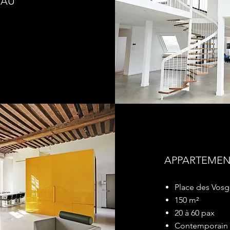
EAU
APPARTEMEN
Place des Vosg
150 m²
20 à 60 pax
Contemporain 